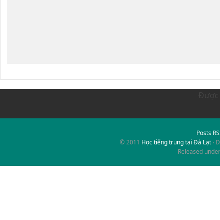
Được 
Posts R
© 2011
Học tiếng trung tại Đà Lạt
∙ 
Released unde