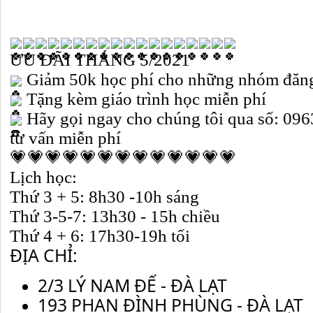
ƯU ĐÃI THÁNG 5/2021
 Giảm 50k học phí cho những nhóm đăng
 Tặng kèm giáo trình học miễn phí
 Hãy gọi ngay cho chúng tôi qua số: 09
tư vấn miễn phí
💗💗💗💗💗💗💗💗💗💗💗💗💗
Lịch học:
Thứ 3 + 5: 8h30 -10h sáng
Thứ 3-5-7: 13h30 - 15h chiều
Thứ 4 + 6: 17h30-19h tối
ĐỊA CHỈ:
2/3 LÝ NAM ĐẾ - ĐÀ LẠT 
193 PHAN ĐÌNH PHÙNG - ĐÀ LẠT