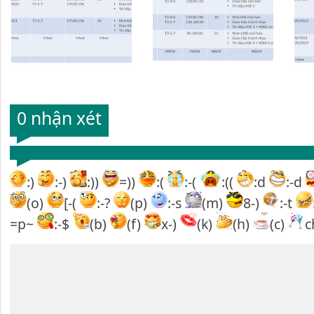
0 nhận xét
:)
:-)
:))
=))
:(
:-(
:((
:d
:-d
(o)
[-(
:-?
(p)
:-s
(m)
8-)
:-t
=p~
:-$
(b)
(f)
x-)
(k)
(h)
(c)
c