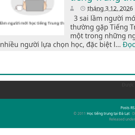
tháng 3 12, 2026
3 sai lầm người mớ
thường gặp Tiếng Tr
một trong những n
nhiều người lựa chọn học, đặc biệt l...
Đọc
Được 
Posts R
© 2011
Học tiếng trung tại Đà Lạt
∙ 
Released unde