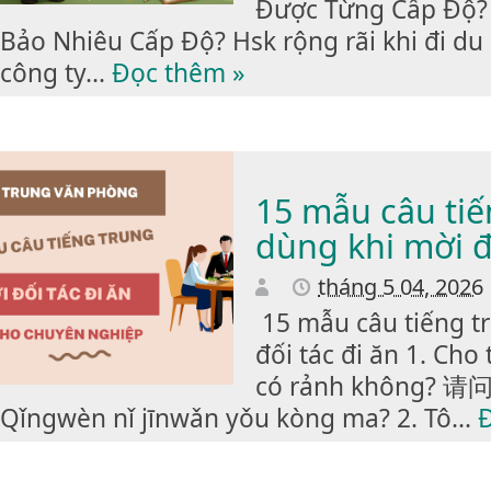
Được Từng Cấp Độ? 
Bảo Nhiêu Cấp Độ? Hsk rộng rãi khi đi du h
công ty...
Đọc thêm »
15 mẫu câu tiế
dùng khi mời đ
tháng 5 04, 2026
15 mẫu câu tiếng t
đối tác đi ăn 1. Cho 
có rảnh không
Qǐngwèn nǐ jīnwǎn yǒu kòng ma? 2. Tô...