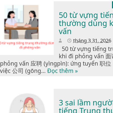
50 từ vựng tiế
thường dùng k
vấn
tháng 3 31, 2026
50 từ vựng tiếng t
khi đi phỏng vấn 面
phỏng vấn 应聘 (yìngpìn): ứng tuyển 职位 (zh
việc 公司 (gōng...
Đọc thêm »
3 sai lầm ngườ
tiếng Trung t