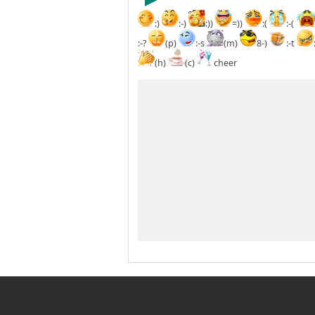
:)
:-)
:))
=))
:(
:-(
:-?
(p)
:-s
(m)
8-)
:-t
(h)
(c)
cheer