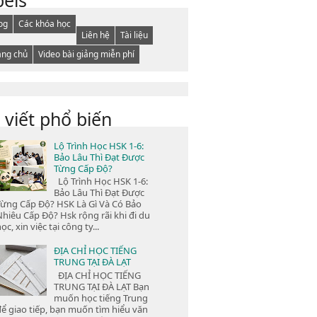
og
Các khóa học
Liên hệ
Tài liệu
ang chủ
Video bài giảng miễn phí
 viết phổ biến
Lộ Trình Học HSK 1-6:
Bảo Lâu Thì Đạt Được
Từng Cấp Độ?
Lộ Trình Học HSK 1-6:
Bảo Lâu Thì Đạt Được
Từng Cấp Độ? HSK Là Gì Và Có Bảo
Nhiêu Cấp Độ? Hsk rộng rãi khi đi du
ọc, xin việc tại công ty...
ĐỊA CHỈ HỌC TIẾNG
TRUNG TẠI ĐÀ LẠT
ĐỊA CHỈ HỌC TIẾNG
TRUNG TẠI ĐÀ LẠT Bạn
muốn học tiếng Trung
để giao tiếp, bạn muốn tìm hiểu văn