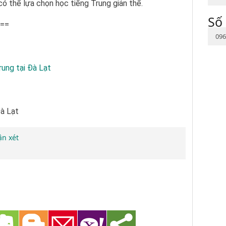
ó thể lựa chọn học tiếng Trung giản thể.
Số 
==
096
rung tại Đà Lạt
Đà Lạt
ận xét