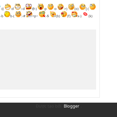
:((
:d
:-d
@-)
:p
:o
:>)
(o)
[-(
:-b
b-(
:-#
=p~
:-$
(b)
(f)
x-)
(k)
Được tạo bởi
Blogger
.