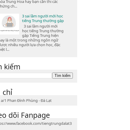
hóa Trung Hoa hay bạn cần thi các
hứng ch...
3 sai lầm người mới học
tiếng Trung thường gặp
3 sai lầm người mới
học tiếng Trung thường
gặp Tiếng Trung hiện
nay là một trong những ngôn ngữ
được nhiều người lựa chọn học, đặc
iệt l...
m kiếm
 chỉ
 a/1 Phan Đình Phùng - Đà Lạt
eo dõi Fanpage
ps://www.facebook.com/tiengtrungdalat3