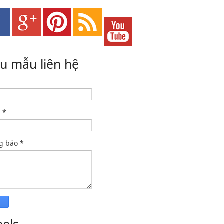
ểu mẫu liên hệ
l
*
g báo
*
bels