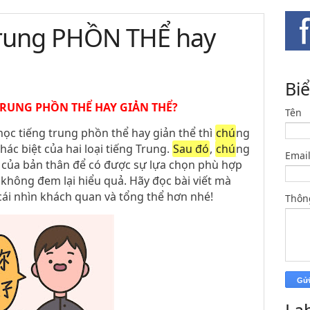
trung PHỒN THỂ hay
Bi
TRUNG PHỒN THỂ HAY GIẢN THỂ?
Tên
học tiếng trung phồn thể hay giản thể
thì
chú
ng
hác biệt của hai loại tiếng Trung.
Sau đó
,
chú
ng
Emai
u của bản thân để có được sự lựa chọn phù hợp
 không đem lại hiểu quả. Hãy đọc bài viết mà
cái nhìn khách quan và tổng thể hơn nhé!
Thôn
La