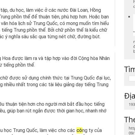
c
 tập, du học, làm việc ở các nước Đài Loan, Hồng
Trung phồn thể để thuận tiện, phù hợp hơn. Hoặc bạn
h văn hóa lịch sử Trung Quốc, có mong muốn tìm hiểu
 tiếng Trung phồn thể. Bởi chữ phồn thể là kiểu chữ
ác ý nghĩa sâu sắc qua từng nét chữ, đường bút.
b
ng Hoa được làm ra và tập hợp vào đời Cộng hòa Nhân
ừ tiếng phồn thể.
Tì
i chữ được sử dụng chính thức tại Trung Quốc đại lục,
 nhiều nhất trong các tài liệu giảng dạy tiếng Trung
Địa
iều thuận tiện hơn cho người mới bắt đầu học tiếng
193
iều, giúp bạn rút ngắn được thời gian học, nhanh nhớ
Th
htt
du học Trung Quốc, làm việc cho các
cô
ng ty của
09/