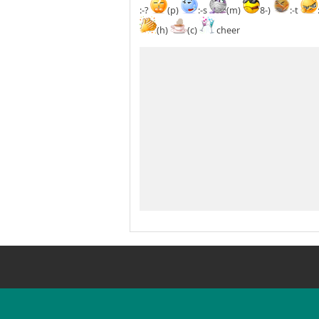
:-?
(p)
:-s
(m)
8-)
:-t
(h)
(c)
cheer