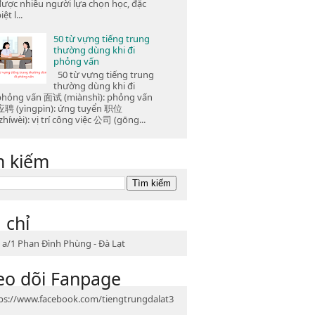
được nhiều người lựa chọn học, đặc
iệt l...
50 từ vựng tiếng trung
thường dùng khi đi
phỏng vấn
50 từ vựng tiếng trung
thường dùng khi đi
phỏng vấn 面试 (miànshì): phỏng vấn
应聘 (yìngpìn): ứng tuyển 职位
zhíwèi): vị trí công việc 公司 (gōng...
m kiếm
 chỉ
 a/1 Phan Đình Phùng - Đà Lạt
eo dõi Fanpage
ps://www.facebook.com/tiengtrungdalat3