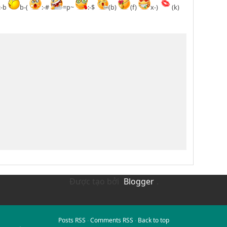
:-b
b-(
:-#
=p~
:-$
(b)
(f)
x-)
(k)
Được tạo bởi
Blogger
.
Posts RSS
∙
Comments RSS
∙
Back to top