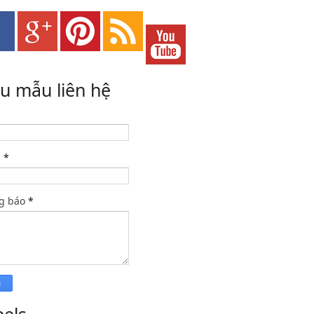
ểu mẫu liên hệ
l
*
g báo
*
bels