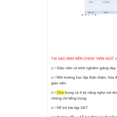
TẠI SAO BẠN NÊN CHỌN "HÁN NGỮ 1
👉 Giáo viên có kinh nghiệm giảng dạy í
👉 Môi trường học tập thân thiện, hòa 
giáo viên.
👉
Chú
trọng cả 4 kỹ năng nghe nói đọc
chứng chỉ tiếng trung.
👉 Hỗ trợ bài tập 24/7.
👉 Hướng dẫn + hỗ trợ đăng ký thi bằ