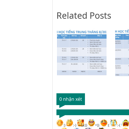
Related Posts
0 nhận xét
:)
:-)
:))
=))
:(
:-(