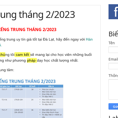
trung tháng 2/2023
IẾNG TRUNG THÁNG 2/2023
Bi
g trung uy tín giá tốt tại Đà Lạt, hãy đến ngay với
Hán
Tên
é.
chú
ng tôi
cam kết
sẽ mang lại cho học viên những buổi
Emai
 cũng như phương
pháp
dạy học chất lượng nhất.
rung tâm:
Thôn
La