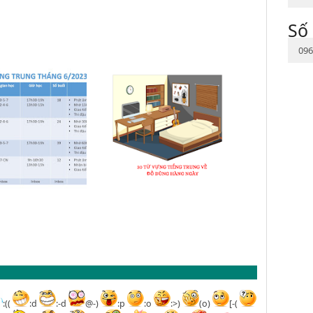
Số 
096
:((
:d
:-d
@-)
:p
:o
:>)
(o)
[-(