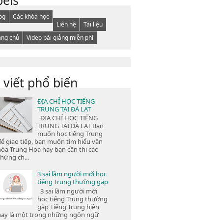
og
Các khóa học
Liên hệ
Tài liệu
ang chủ
Video bài giảng miễn phí
 viết phổ biến
ĐỊA CHỈ HỌC TIẾNG
TRUNG TẠI ĐÀ LẠT
ĐỊA CHỈ HỌC TIẾNG
TRUNG TẠI ĐÀ LẠT Bạn
muốn học tiếng Trung
để giao tiếp, bạn muốn tìm hiểu văn
hóa Trung Hoa hay bạn cần thi các
hứng ch...
3 sai lầm người mới học
tiếng Trung thường gặp
3 sai lầm người mới
học tiếng Trung thường
gặp Tiếng Trung hiện
nay là một trong những ngôn ngữ