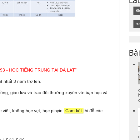
Bl
tr
Bài
93 - HỌC TIẾNG TRUNG TẠI ĐÀ LẠT"
t nhất 3 năm trở lên.
đồng, giao lưu và trao đổi thường xuyên với bạn học và
c
 viết, không học vẹt, học pinyin.
Cam kết
thi đỗ các
ng HSK/HSKK.