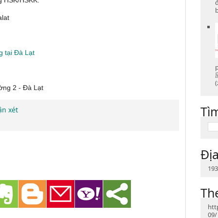
b
alat
g tại Đà Lạt
(
ờng 2 - Đà Lạt
Tì
ận xét
Địa
193
Th
htt
09/