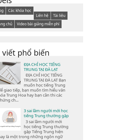
og
Các khóa học
Liên hệ
Tài liệu
ang chủ
Video bài giảng miễn phí
 viết phổ biến
ĐỊA CHỈ HỌC TIẾNG
TRUNG TẠI ĐÀ LẠT
ĐỊA CHỈ HỌC TIẾNG
TRUNG TẠI ĐÀ LẠT Bạn
muốn học tiếng Trung
để giao tiếp, bạn muốn tìm hiểu văn
hóa Trung Hoa hay bạn cần thi các
hứng ch...
3 sai lầm người mới học
tiếng Trung thường gặp
3 sai lầm người mới
học tiếng Trung thường
gặp Tiếng Trung hiện
nay là một trong những ngôn ngữ