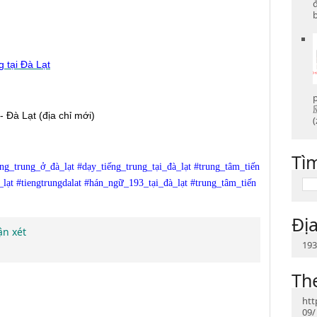
b
g tại Đà Lạt
 Đà Lạt (địa chỉ mới)
(
Tì
ếng_trung_ở_đà_lạt
#dạy_tiếng_trung_tại_đà_lạt
#trung_tâm_tiến
_lạt
#tiengtrungdalat
#hán_ngữ_193_tại_đà_lạt
#trung_tâm_tiến
Địa
ận xét
193
Th
htt
09/