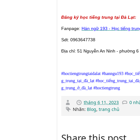
Đăng ký học tiếng trung tại Đà Lạt:
Fanpage:
Hán ngữ 193 - Học tiếng trun
Sdt: 0963647738
Địa chỉ: 51 Nguyễn An Ninh - phường 6 -
#hoctiengtrungtaidalat
#hanngu193
#học_ti
g_trung_tại_đà_lạt
#học_tiếng_trung_tại_đà
g_trung_ở_đà_lạt
#hoctiengtrung
tháng 6 11, 2023
0 nh
Nhãn:
Blog
,
trang chủ
Share this post