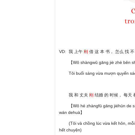
VD:
我 上午
刚
借 这 本 书， 怎么 找 不
【Wǒ shàngwǔ gāng jiè zhè běn s
Tôi buổi sáng vừa mượn quyển sác
我 和 丈夫
刚
结婚 的 时候， 每天 都
【Wǒ hé zhàngfū gāng jiéhūn de shí
wán dehuà】
(Tôi và chồng lúc vừa kết hôn, mỗ
hết chuyện)