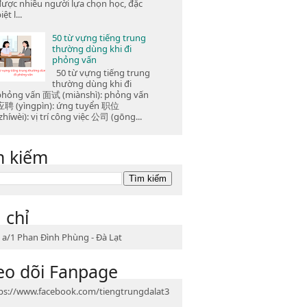
được nhiều người lựa chọn học, đặc
iệt l...
50 từ vựng tiếng trung
thường dùng khi đi
phỏng vấn
50 từ vựng tiếng trung
thường dùng khi đi
phỏng vấn 面试 (miànshì): phỏng vấn
应聘 (yìngpìn): ứng tuyển 职位
zhíwèi): vị trí công việc 公司 (gōng...
m kiếm
 chỉ
 a/1 Phan Đình Phùng - Đà Lạt
eo dõi Fanpage
ps://www.facebook.com/tiengtrungdalat3