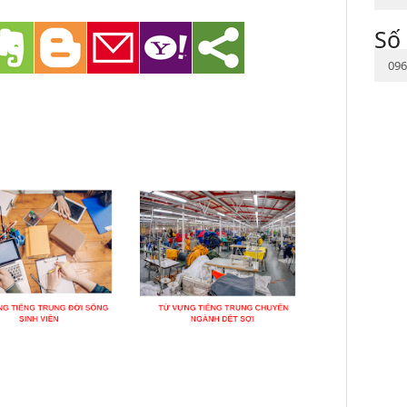
Số 
096