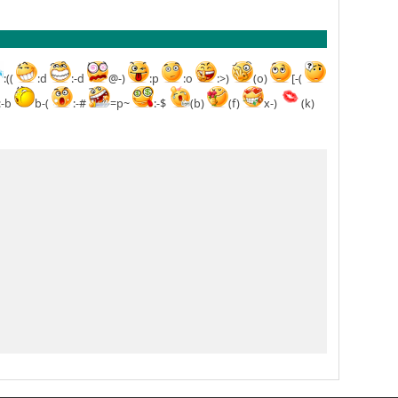
:((
:d
:-d
@-)
:p
:o
:>)
(o)
[-(
:-b
b-(
:-#
=p~
:-$
(b)
(f)
x-)
(k)