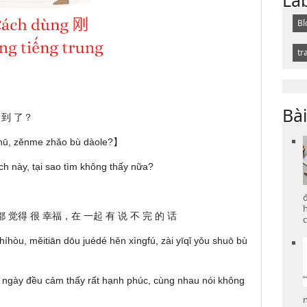
Bl
tr
Bài
 到 了？
hū, zěnme zhǎo bù dàole?】
h này, tại sao tìm không thấy nữa?
 觉得 很 幸福，在 一起 有 说 不 完 的 话
c
hòu, měitiān dōu juédé hěn xìngfú, zài yīqǐ yǒu shuō bù
i ngày đều cảm thấy rất hạnh phúc, cùng nhau nói không