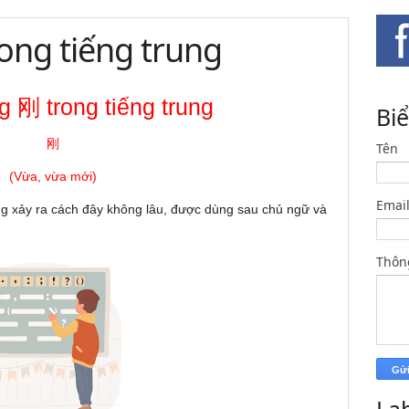
ong tiếng trung
 刚 trong tiếng trung
Bi
刚
Tên
(Vừa, vừa mới)
Emai
g xảy ra cách đây không lâu, được dùng sau chủ ngữ và
Thôn
La