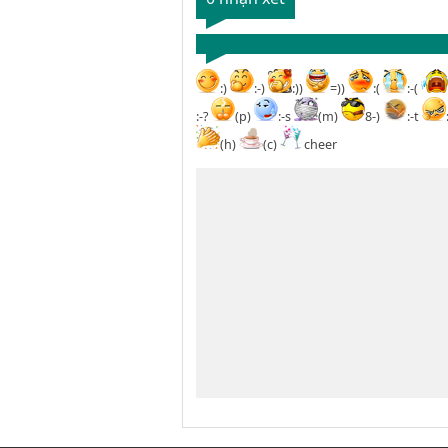
:)
:-)
:))
=))
:(
:-(
:-?
(p)
:-s
(m)
8-)
:-t
(h)
(c)
cheer