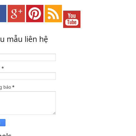
ểu mẫu liên hệ
l
*
g báo
*
bels