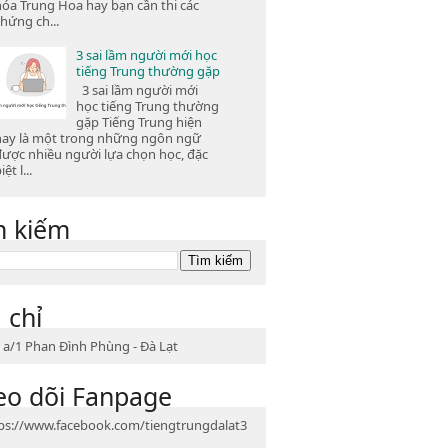
hóa Trung Hoa hay bạn cần thi các
hứng ch...
3 sai lầm người mới học
tiếng Trung thường gặp
3 sai lầm người mới
học tiếng Trung thường
gặp Tiếng Trung hiện
nay là một trong những ngôn ngữ
được nhiều người lựa chọn học, đặc
iệt l...
m kiếm
 chỉ
 a/1 Phan Đình Phùng - Đà Lạt
eo dõi Fanpage
ps://www.facebook.com/tiengtrungdalat3