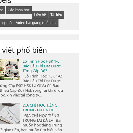
og
Các khóa học
Liên hệ
Tài liệu
ang chủ
Video bài giảng miễn phí
 viết phổ biến
Lộ Trình Học HSK 1-6:
Bảo Lâu Thì Đạt Được
Từng Cấp Độ?
Lộ Trình Học HSK 1-6:
Bảo Lâu Thì Đạt Được
Từng Cấp Độ? HSK Là Gì Và Có Bảo
Nhiêu Cấp Độ? Hsk rộng rãi khi đi du
ọc, xin việc tại công ty...
ĐỊA CHỈ HỌC TIẾNG
TRUNG TẠI ĐÀ LẠT
ĐỊA CHỈ HỌC TIẾNG
TRUNG TẠI ĐÀ LẠT Bạn
muốn học tiếng Trung
để giao tiếp, bạn muốn tìm hiểu văn