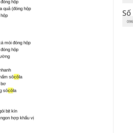
đóng hộp
a quả (đóng hộp
Số 
 hộp
096
á mòi đóng hộp
 đóng hộp
đường
nhanh
phẩm sô
cô
la
 bơ
g sô
cô
la
 bịt kín
gon hợp khẩu vị