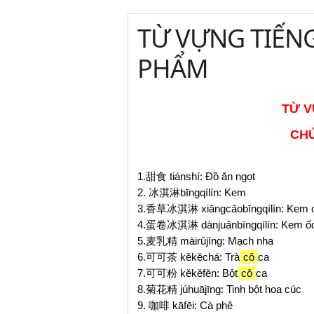
TỪ VỰNG TIẾN
PHẨM
TỪ V
CH
1.甜食 tiánshí: Đồ ăn ngọt
2. 冰淇淋bīngqílín: Kem
3.香草冰淇淋 xiāngcǎobīngqílín: Kem có
4.蛋卷冰淇淋 dànjuǎnbīngqílín: Kem ố
5.麦乳精 màirǔjīng: Mạch nha
6.可可茶 kěkěchá: Trà
cô
ca
7.可可粉 kěkěfěn: Bột
cô
ca
8.菊花精 júhuājīng: Tinh bột hoa cúc
9. 咖啡 kāfēi: Cà phê