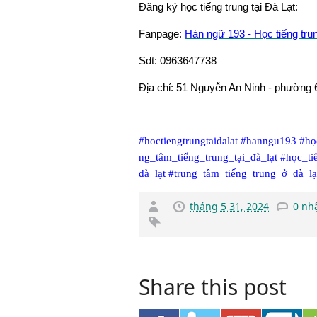
Đăng ký học tiếng trung tại Đà Lạt:
Fanpage:
Hán ngữ 193 - Học tiếng trun
Sdt: 0963647738
Địa chỉ: 51 Nguyễn An Ninh - phường 6
#hoctiengtrungtaidalat
#hanngu193
#họ
ng_tâm_tiếng_trung_tại_đà_lạt
#học_ti
đà_lạt
#trung_tâm_tiếng_trung_ở_đà_lạ
tháng 5 31, 2024
0 nh
Share this post