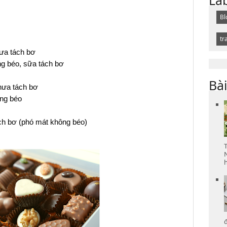
Bl
tr
ưa tách bơ
 béo, sữa tách bơ
Bài
ưa tách bơ
ng béo
h bơ (phó mát không béo)
h