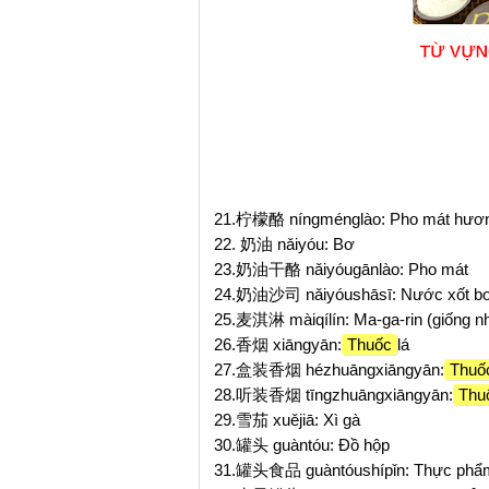
21.柠檬酪 níngménglào: Pho mát hươ
22. 奶油 nǎiyóu: Bơ
23.奶油干酪 nǎiyóugānlào: Pho mát
24.奶油沙司 nǎiyóushāsī: Nước xốt b
25.麦淇淋 màiqílín: Ma-ga-rin (giống n
26.香烟 xiāngyān:
Thuốc
lá
27.盒装香烟 hézhuāngxiāngyān:
Thuốc
28.听装香烟 tīngzhuāngxiāngyān:
Thuố
29.雪茄 xuějiā: Xì gà
30.罐头 guàntóu: Đồ hộp
31.罐头食品 guàntóushípǐn: Thực phẩ