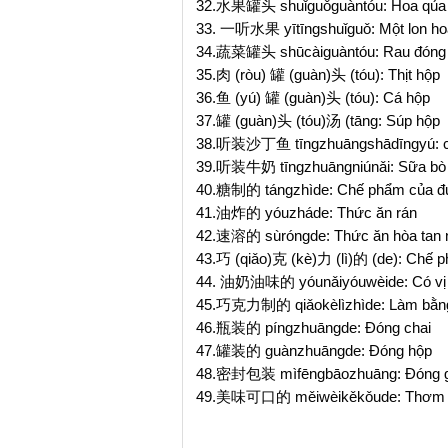
32.水果罐头 shuǐguǒguàntóu: Hoa qủa 
33. 一听水果 yītīngshuǐguǒ: Một lon ho
34.蔬菜罐头 shūcàiguàntóu: Rau đóng
35.肉 (ròu) 罐 (guàn)头 (tóu): Thịt hộp
36.鱼 (yú) 罐 (guàn)头 (tóu): Cá hộp
37.罐 (guàn)头 (tóu)汤 (tāng: Súp hộp
38.听装沙丁鱼 tīngzhuāngshādīngyú: c
39.听装牛奶 tīngzhuāngniúnǎi: Sữa bò
40.糖制的 tángzhìde: Chế phẩm của 
41.油炸的 yóuzháde: Thức ăn rán
42.速溶的 sùróngde: Thức ăn hòa tan 
43.巧 (qiǎo)克 (kè)力 (lì)的 (de): Chế 
44. 油奶油味的 yóunǎiyóuwèide: Có vị
45.巧克力制的 qiǎokèlìzhìde: Làm bằn
46.瓶装的 píngzhuāngde: Đóng chai
47.罐装的 guànzhuāngde: Đóng hộp
48.密封包装 mìfēngbāozhuāng: Đóng gói
49.美味可口的 měiwèikěkǒude: Thơm n