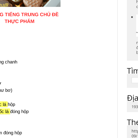
c
b
ng chanh
Tì
ơ
hư bơ)
Địa
 lá
hộp
193
c lá
đóng hộp
Th
htt
m đóng hộp
09/