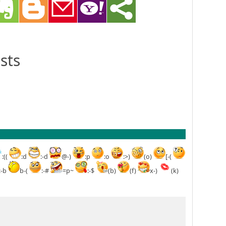
sts
:((
:d
:-d
@-)
:p
:o
:>)
(o)
[-(
:-b
b-(
:-#
=p~
:-$
(b)
(f)
x-)
(k)