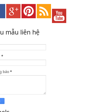
ểu mẫu liên hệ
l
*
g báo
*
bels