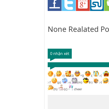
None Realated Po
0 nhận xét
:)
:-)
:))
=))
:(
:-(
:-?
(p)
:-s
(m)
8-)
:-t
(h)
(c)
cheer