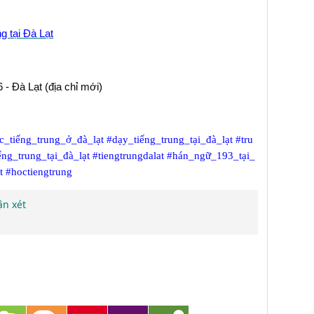
g tại Đà Lạt
 - Đà Lạt (địa chỉ mới)
c_tiếng_trung_ở_đà_lạt
#dạy_tiếng_trung_tại_đà_lạt
#tru
ếng_trung_tại_đà_lạt
#tiengtrungdalat
#hán_ngữ_193_tại_
t
#hoctiengtrung
ận xét