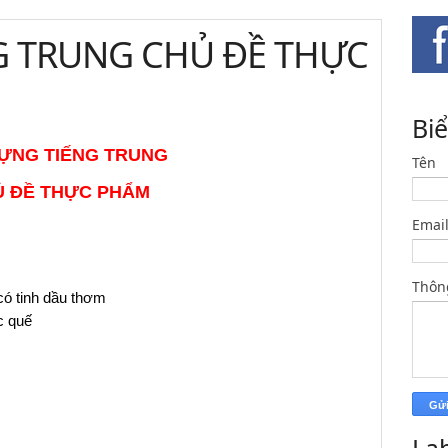
G TRUNG CHỦ ĐỀ THỰC
Bi
ỰNG TIẾNG TRUNG
Tên
Ủ ĐỀ THỰC PHẨM
Emai
Thôn
 tinh dầu thơm
c quế
La