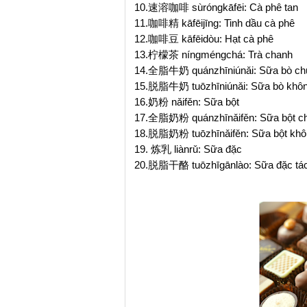
10.速溶咖啡 sùróngkāfēi: Cà phê tan
11.咖啡精 kāfēijīng: Tinh dầu cà phê
12.咖啡豆 kāfēidòu: Hạt cà phê
13.柠檬茶 níngméngchá: Trà chanh
14.全脂牛奶 quánzhīniúnǎi: Sữa bò ch
15.脱脂牛奶 tuōzhīniúnǎi: Sữa bò không
16.奶粉 nǎifěn: Sữa bột
17.全脂奶粉 quánzhīnǎifěn: Sữa bột ch
18.脱脂奶粉 tuōzhīnǎifěn: Sữa bột khô
19. 炼乳 liànrǔ: Sữa đặc
20.脱脂干酪 tuōzhīgānlào: Sữa đặc tác