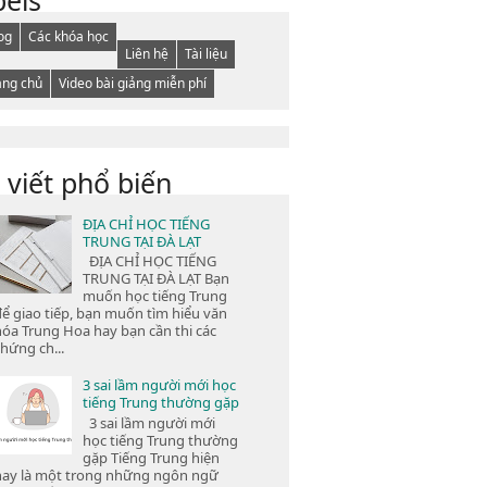
og
Các khóa học
Liên hệ
Tài liệu
ang chủ
Video bài giảng miễn phí
 viết phổ biến
ĐỊA CHỈ HỌC TIẾNG
TRUNG TẠI ĐÀ LẠT
ĐỊA CHỈ HỌC TIẾNG
TRUNG TẠI ĐÀ LẠT Bạn
muốn học tiếng Trung
để giao tiếp, bạn muốn tìm hiểu văn
hóa Trung Hoa hay bạn cần thi các
hứng ch...
3 sai lầm người mới học
tiếng Trung thường gặp
3 sai lầm người mới
học tiếng Trung thường
gặp Tiếng Trung hiện
nay là một trong những ngôn ngữ