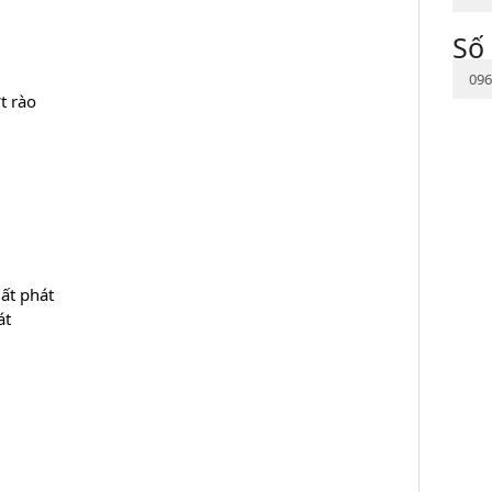
Số 
096
t rào
ất phát
át