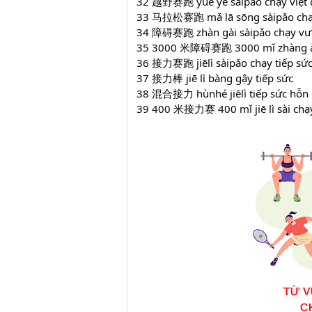
32 越野赛跑 yuè yě sàipǎo chạy việt 
33 马拉松赛跑 mǎ lā sōng sàipǎo chạ
34 障碍赛跑 zhàn gài sàipǎo chạy vượ
35 3000 米障碍赛跑 3000 mǐ zhàng ài s
36 接力赛跑 jiēlì sàipǎo chạy tiếp sứ
37 接力棒 jiē lì bàng gậy tiếp sức
38 混合接力 hùnhé jiēlì tiếp sức hỗn
39 400 米接力赛 400 mǐ jiē lì sài chạy