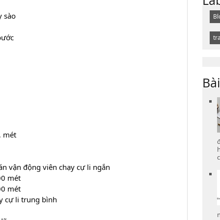
 sào
Bl
bước
tr
Bài
 mét
c
ận động viên chạy cự li ngắn
00 mét
00 mét
cự li trung bình