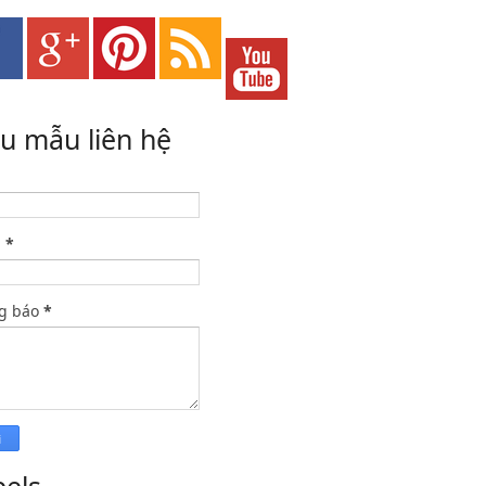
ểu mẫu liên hệ
l
*
g báo
*
bels