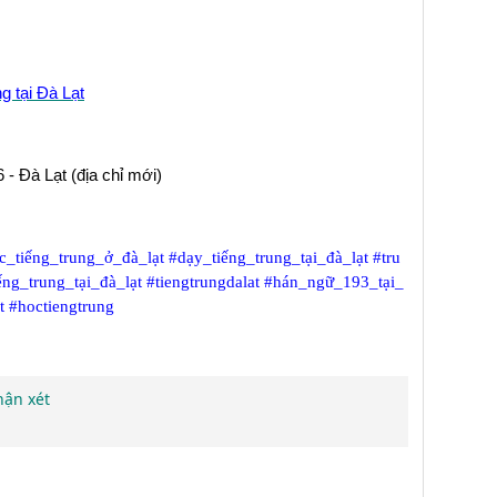
g tại Đà Lạt
 - Đà Lạt (địa chỉ mới)
c_tiếng_trung_ở_đà_lạt
#dạy_tiếng_trung_tại_đà_lạt
#tru
ếng_trung_tại_đà_lạt
#tiengtrungdalat
#hán_ngữ_193_tại_
t
#hoctiengtrung
hận xét