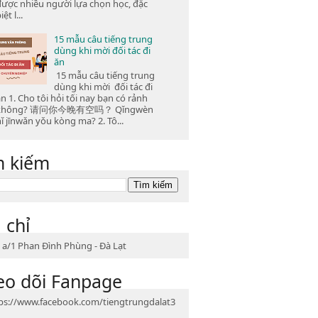
được nhiều người lựa chọn học, đặc
iệt l...
15 mẫu câu tiếng trung
dùng khi mời đối tác đi
ăn
15 mẫu câu tiếng trung
dùng khi mời đối tác đi
n 1. Cho tôi hỏi tối nay bạn có rảnh
không? 请问你今晚有空吗？ Qǐngwèn
ǐ jīnwǎn yǒu kòng ma? 2. Tô...
m kiếm
 chỉ
 a/1 Phan Đình Phùng - Đà Lạt
eo dõi Fanpage
ps://www.facebook.com/tiengtrungdalat3