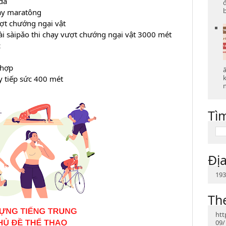
dã
b
y maratông
t chướng ngại vật
àipǎo thi chạy vượt chướng ngại vật 3000 mét
c
 hợp
ă
 tiếp sức 400 mét
n
Tì
Địa
193
Th
htt
09/