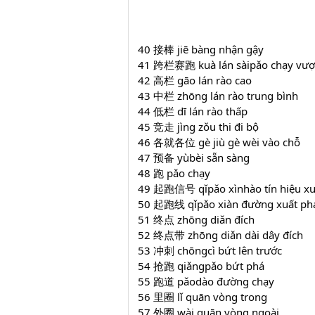
40 接棒 jiē bàng nhận gậy
41 跨栏赛跑 kuà lán sàipǎo chạy vượ
42 高栏 gāo lán rào cao
43 中栏 zhōng lán rào trung bình
44 低栏 dī lán rào thấp
45 竞走 jìng zǒu thi đi bộ
46 各就各位 gè jiù gè wèi vào chỗ
47 预备 yùbèi sẵn sàng
48 跑 pǎo chạy
49 起跑信号 qǐpǎo xìnhào tín hiệu xu
50 起跑线 qǐpǎo xiàn đường xuất ph
51 终点 zhōng diǎn đích
52 终点带 zhōng diǎn dài dây đích
53 冲刺 chōngcì bứt lên trước
54 抢跑 qiǎngpǎo bứt phá
55 跑道 pǎodào đường chạy
56 里圈 lǐ quān vòng trong
57 外圈 wài quān vòng ngoài