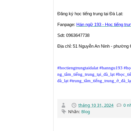
Đăng ký học tiếng trung tại Đà Lạt:
Fanpage:
Hán ngữ 193 - Học tiếng trun
Sdt: 0963647738
Địa chỉ: 51 Nguyễn An Ninh - phường 6
#hoctiengtrungtaidalat
#hanngu193
#họ
ng_tâm_tiếng_trung_tại_đà_lạt
#học_ti
đà_lạt
#trung_tâm_tiếng_trung_ở_đà_lạ
tháng 10 31, 2024
0 n
Nhãn:
Blog