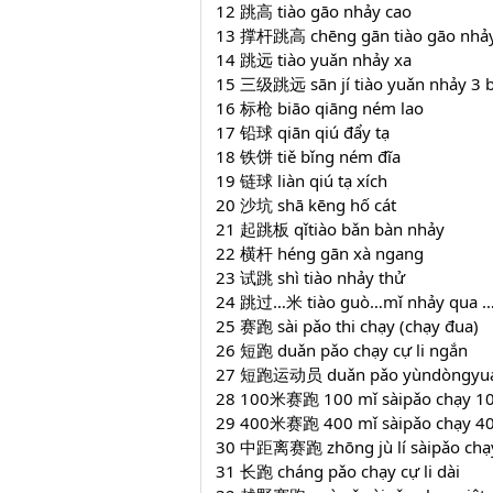
12 跳高 tiào gāo nhảy cao
13 撑杆跳高 chēng gān tiào gāo nhảy
14 跳远 tiào yuǎn nhảy xa
15 三级跳远 sān jí tiào yuǎn nhảy 3 
16 标枪 biāo qiāng ném lao
17 铅球 qiān qiú đẩy tạ
18 铁饼 tiě bǐng ném đĩa
19 链球 liàn qiú tạ xích
20 沙坑 shā kēng hố cát
21 起跳板 qǐtiào bǎn bàn nhảy
22 横杆 héng gān xà ngang
23 试跳 shì tiào nhảy thử
24 跳过…米 tiào guò…mǐ nhảy qua …
25 赛跑 sài pǎo thi chạy (chạy đua)
26 短跑 duǎn pǎo chạy cự li ngắn
27 短跑运动员 duǎn pǎo yùndòngyuán v
28 100米赛跑 100 mǐ sàipǎo chạy 1
29 400米赛跑 400 mǐ sàipǎo chạy 4
30 中距离赛跑 zhōng jù lí sàipǎo chạy 
31 长跑 cháng pǎo chạy cự li dài