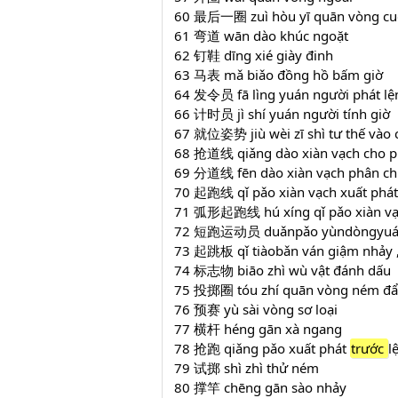
60 最后一圈 zuì hòu yī quān vòng cu
61 弯道 wān dào khúc ngoặt
62 钉鞋 dīng xié giày đinh
63 马表 mǎ biǎo đồng hồ bấm giờ
64 发令员 fā lìng yuán người phát lệ
66 计时员 jì shí yuán người tính giờ
67 就位姿势 jiù wèi zī shì tư thế vào 
68 抢道线 qiǎng dào xiàn vạch cho p
69 分道线 fēn dào xiàn vạch phân chi
70 起跑线 qǐ pǎo xiàn vạch xuất phát
71 弧形起跑线 hú xíng qǐ pǎo xiàn vạc
72 短跑运动员 duǎnpǎo yùndòngyuán v
73 起跳板 qǐ tiàobǎn ván giậm nhảy 
74 标志物 biāo zhì wù vật đánh dấu
75 投掷圈 tóu zhí quān vòng ném đẩ
76 预赛 yù sài vòng sơ loại
77 横杆 héng gān xà ngang
78 抢跑 qiǎng pǎo xuất phát
trước
l
79 试掷 shì zhì thử ném
80 撑竿 chēng gān sào nhảy