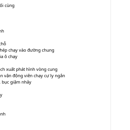
ối cùng
nh
chỗ
hép chạy vào đường chung
a ô chạy
h xuất phát hình vòng cung
ận động viên chạy cự ly ngắn
, bục giậm nhảy
y
ệnh