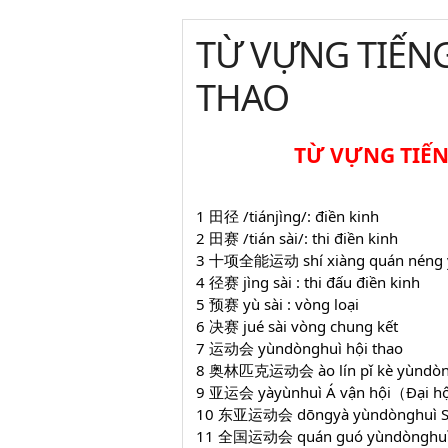
TỪ VỰNG TIẾN
THAO
TỪ VỰNG TIẾN
1 田径 /tiánjìng/: điền kinh
2 田赛 /tián sài/: thi điền kinh
3 十项全能运动 shí xiàng quán néng yù
4 径赛
jìng sài : thi đấu điền kinh
5 预赛 yù sài : vòng loại
6 决赛 jué sài vòng chung kết
7 运动会 yùndònghuì hội thao
8 奥林匹克运动会 ào lín pǐ kè yùndòngh
9 亚运会 yàyùnhuì Á vận hội（Đại hội
10 东亚运动会 dōngyà yùndònghuì S
11 全国运动会 quán guó yùndònghuì Đạ